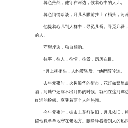
暮色茫然，他守在岸边，候着心中的人儿。
暮色悄悄暗淡，月儿从眼前挂上了梢头，河岸
他提着心儿到人群中，寻觅几番。寻觅几番，
的人。
守望岸边，独自相酌。
往事，往人，往情，往景，历历在目。
“月上柳梢头，人约黄昏后。”他醉醉吟道。
去年元夜时，火树银华的街市，花灯如繁星点
眉，河塘中还浮不出月影的时候。就约在这河岸
红润的脸颊。享受着两个人的热闹。
今年元夜时，街市上花灯依旧，月儿依旧，柳
留他孤单单地守在老地方。眼睁睁看着别人的热