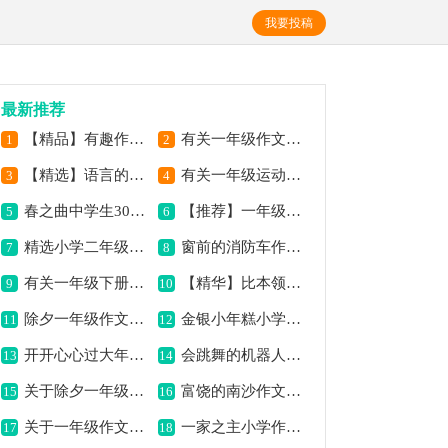
我要投稿
最新推荐
【精品】有趣作文300字3篇
有关一年级作文300字10篇
1
2
【精选】语言的作文300字4篇
有关一年级运动会作文300字汇总5篇
3
4
春之曲中学生300字作文
【推荐】一年级作文合集五篇
5
6
精选小学二年级作文三篇
窗前的消防车作文300字
7
8
有关一年级下册作文300字合集6篇
【精华】比本领的作文300字6篇
9
10
除夕一年级作文汇编6篇
金银小年糕小学作文300字
11
12
开开心心过大年一年级作文（精选10篇）
会跳舞的机器人作文300字
13
14
关于除夕一年级作文汇总六篇
富饶的南沙作文300字
15
16
关于一年级作文300字汇编4篇
一家之主小学作文300字
17
18