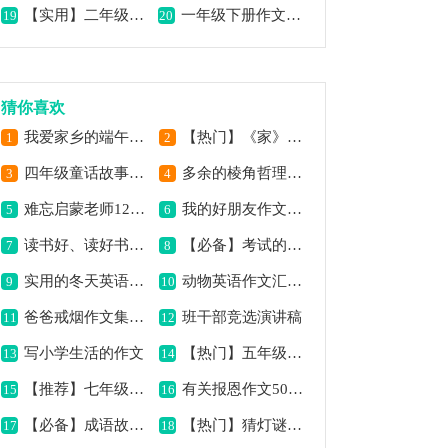
【实用】二年级作文三篇
一年级下册作文300字汇编六篇
19
20
猜你喜欢
我爱家乡的端午节作文汇总7篇
【热门】《家》七年级作文500字四篇
1
2
四年级童话故事作文500字
多余的棱角哲理故事
3
4
难忘启蒙老师1200字作文
我的好朋友作文三年级
5
6
读书好、读好书、好读书作文
【必备】考试的作文合集8篇
7
8
实用的冬天英语作文合集10篇
动物英语作文汇编10篇
9
10
爸爸戒烟作文集合15篇
班干部竞选演讲稿
11
12
写小学生活的作文
【热门】五年级作文锦集十篇
13
14
【推荐】七年级的作文500字汇编六篇
有关报恩作文500字合集8篇
15
16
【必备】成语故事作文汇编六篇
【热门】猜灯谜作文四篇
17
18