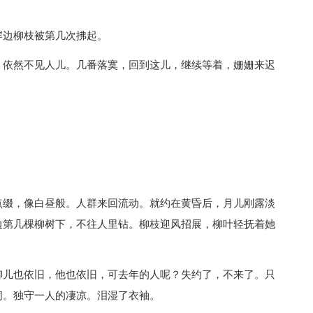
边柳枝被第几次拂起。
依然不见人儿。几番落寞，回到这儿，继续等着，姗姗来迟
缀，像白昼般。人群来回流动。就约在黄昏后，月儿刚露淡
边第几棵柳树下，不往人里钻。柳枝迎风招展，柳叶轻抚着她
儿也依旧，他也依旧，可去年的人呢？失约了，不来了。只
闹。独守一人的凄凉。泪湿了衣袖。