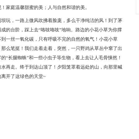
！家庭温馨甜蜜的美；人与自然和谐的美。
坝玩，一路上微风吹拂着脸庞，多么干净纯洁的风！到了茅
成的台阶，踩上去“咯吱咯吱”地响。路边的小花小草为你撑
不到一丝一氧化碳，只有呼吸不完的自然的氧气！小花小草
，那么笔挺！我们走着走着，突然，一只野鸡从草丛中窜了出
的“长腿蜘蛛”和一些小虫子等生物，看上去让人毛骨悚然！
口水再走。终于到达山顶了！夕阳笼罩着远处的山，向那里喊
离开了这绿色的天堂~