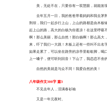
美，无处不在，只要你有一双慧眼，就能发现
去年五月一日，我的爸爸带着妈妈和我去茅荆
荆坝，我们一起步行上山，上山的路都是由木板铺
起上山的路，高大的白杨为你遮凉！在这里呼吸
啊！那么美丽，那么自然！那白杨啊！那么高大
来，吓了我们一大跳！木板上还有一些叫不出名字
如果走累了，可以坐在路旁的凉亭里歇歇脚，喝
上一嗓子，便可听到回音！下山了，我恋恋不舍的
自然的美就是与众不同！我爱自然的美！
八年级作文300字 篇3
不见去年人，泪满春衫袖
又是一年元夜时。