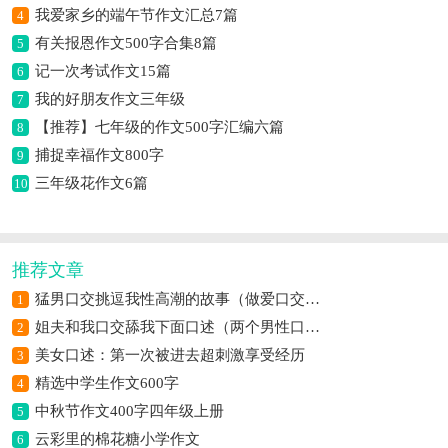
我爱家乡的端午节作文汇总7篇
4
有关报恩作文500字合集8篇
5
记一次考试作文15篇
6
我的好朋友作文三年级
7
【推荐】七年级的作文500字汇编六篇
8
捕捉幸福作文800字
9
三年级花作文6篇
10
推荐文章
猛男口交挑逗我性高潮的故事（做爱口交自摸高潮过程）
1
姐夫和我口交舔我下面口述（两个男性口交）
2
美女口述：第一次被进去超刺激享受经历
3
精选中学生作文600字
4
中秋节作文400字四年级上册
5
云彩里的棉花糖小学作文
6