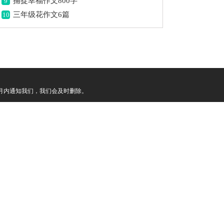
捕捉幸福作文800字
9
三年级花作文6篇
10
月内通知我们，我们会及时删除。