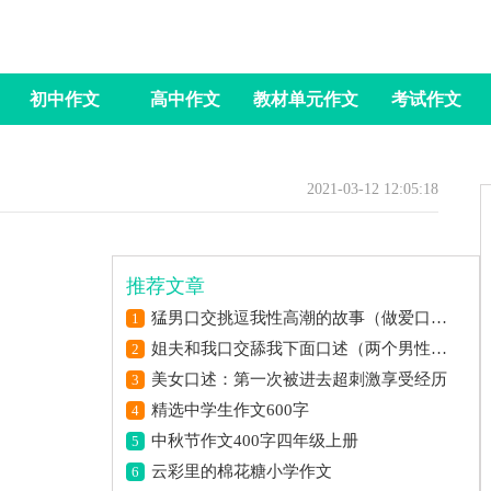
初中作文
高中作文
教材单元作文
考试作文
2021-03-12 12:05:18
推荐文章
猛男口交挑逗我性高潮的故事（做爱口交自摸高潮过程）
1
姐夫和我口交舔我下面口述（两个男性口交）
2
美女口述：第一次被进去超刺激享受经历
3
精选中学生作文600字
4
中秋节作文400字四年级上册
5
云彩里的棉花糖小学作文
6