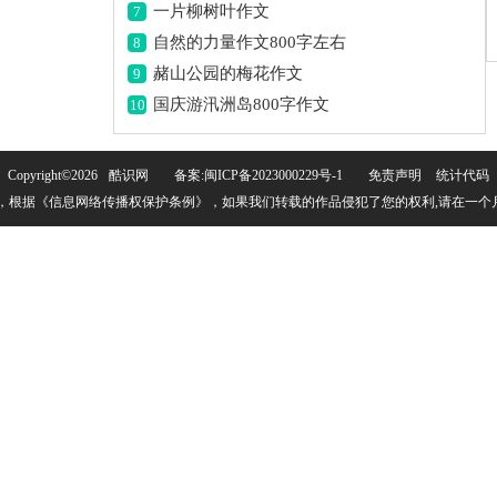
一片柳树叶作文
7
自然的力量作文800字左右
8
赭山公园的梅花作文
9
国庆游汛洲岛800字作文
10
Copyright©
2026
酷识网
备案:闽ICP备2023000229号-1
免责声明
统计代码
权，根据《信息网络传播权保护条例》，如果我们转载的作品侵犯了您的权利,请在一个