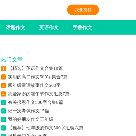
我要投稿
话题作文
英语作文
字数作文
热门文章
【精选】英语作文合集10篇
1
实用的高二作文500字集合7篇
2
四年级童话故事作文500字
3
我爱家乡的端午节作文汇总7篇
4
有关报恩作文500字合集8篇
5
记一次考试作文15篇
6
我的好朋友作文三年级
7
【推荐】七年级的作文500字汇编六篇
8