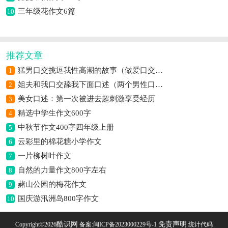
三年级花作文6篇
10
推荐文章
猛男口交挑逗我性高潮的故事（做爱口交自摸高潮过程）
1
姐夫和我口交舔我下面口述（两个男性口交）
2
美女口述：第一次被进去超刺激享受经历
3
精选中学生作文600字
4
中秋节作文400字四年级上册
5
云彩里的棉花糖小学作文
6
一片柳树叶作文
7
自然的力量作文800字左右
8
赭山公园的梅花作文
9
国庆游汛洲岛800字作文
10
酷识网
免责声明
Copyright©
2026
备案:闽ICP备2023000229号-1
统计代码