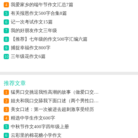
我爱家乡的端午节作文汇总7篇
4
有关报恩作文500字合集8篇
5
记一次考试作文15篇
6
我的好朋友作文三年级
7
【推荐】七年级的作文500字汇编六篇
8
捕捉幸福作文800字
9
三年级花作文6篇
10
推荐文章
猛男口交挑逗我性高潮的故事（做爱口交自摸高潮过程）
1
姐夫和我口交舔我下面口述（两个男性口交）
2
美女口述：第一次被进去超刺激享受经历
3
精选中学生作文600字
4
中秋节作文400字四年级上册
5
云彩里的棉花糖小学作文
6