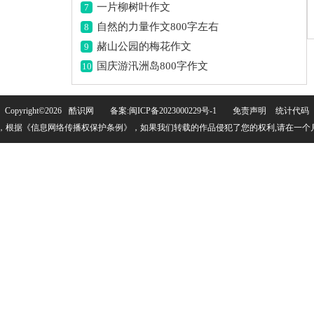
一片柳树叶作文
7
自然的力量作文800字左右
8
赭山公园的梅花作文
9
国庆游汛洲岛800字作文
10
Copyright©
2026
酷识网
备案:闽ICP备2023000229号-1
免责声明
统计代码
权，根据《信息网络传播权保护条例》，如果我们转载的作品侵犯了您的权利,请在一个