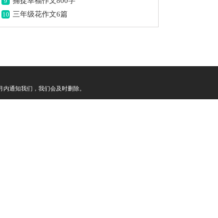
捕捉幸福作文800字
9
三年级花作文6篇
10
月内通知我们，我们会及时删除。