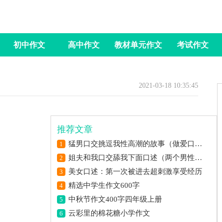
初中作文
高中作文
教材单元作文
考试作文
2021-03-18 10:35:45
推荐文章
猛男口交挑逗我性高潮的故事（做爱口交自摸高潮过程）
1
姐夫和我口交舔我下面口述（两个男性口交）
2
美女口述：第一次被进去超刺激享受经历
3
精选中学生作文600字
4
中秋节作文400字四年级上册
5
云彩里的棉花糖小学作文
6