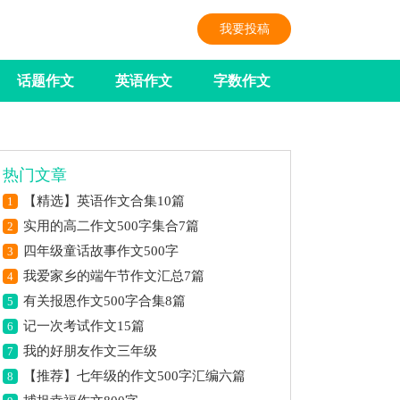
我要投稿
话题作文
英语作文
字数作文
热门文章
【精选】英语作文合集10篇
1
实用的高二作文500字集合7篇
2
四年级童话故事作文500字
3
我爱家乡的端午节作文汇总7篇
4
有关报恩作文500字合集8篇
5
记一次考试作文15篇
6
我的好朋友作文三年级
7
【推荐】七年级的作文500字汇编六篇
8