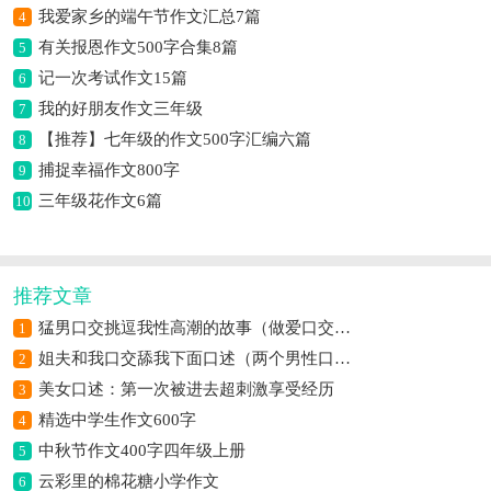
我爱家乡的端午节作文汇总7篇
4
有关报恩作文500字合集8篇
5
记一次考试作文15篇
6
我的好朋友作文三年级
7
【推荐】七年级的作文500字汇编六篇
8
捕捉幸福作文800字
9
三年级花作文6篇
10
推荐文章
猛男口交挑逗我性高潮的故事（做爱口交自摸高潮过程）
1
姐夫和我口交舔我下面口述（两个男性口交）
2
美女口述：第一次被进去超刺激享受经历
3
精选中学生作文600字
4
中秋节作文400字四年级上册
5
云彩里的棉花糖小学作文
6