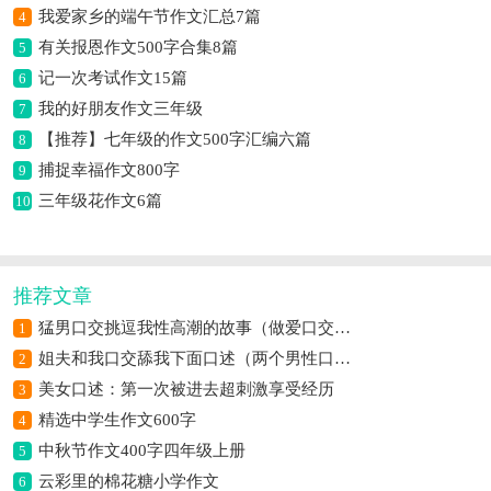
我爱家乡的端午节作文汇总7篇
4
有关报恩作文500字合集8篇
5
记一次考试作文15篇
6
我的好朋友作文三年级
7
【推荐】七年级的作文500字汇编六篇
8
捕捉幸福作文800字
9
三年级花作文6篇
10
推荐文章
猛男口交挑逗我性高潮的故事（做爱口交自摸高潮过程）
1
姐夫和我口交舔我下面口述（两个男性口交）
2
美女口述：第一次被进去超刺激享受经历
3
精选中学生作文600字
4
中秋节作文400字四年级上册
5
云彩里的棉花糖小学作文
6