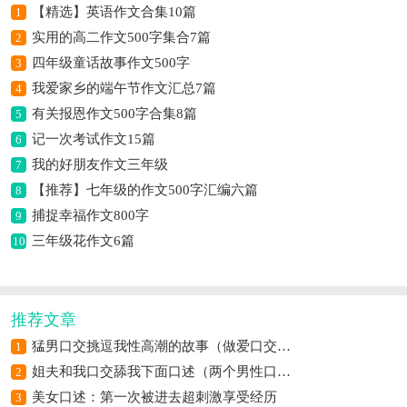
【精选】英语作文合集10篇
1
实用的高二作文500字集合7篇
2
四年级童话故事作文500字
3
我爱家乡的端午节作文汇总7篇
4
有关报恩作文500字合集8篇
5
记一次考试作文15篇
6
我的好朋友作文三年级
7
【推荐】七年级的作文500字汇编六篇
8
捕捉幸福作文800字
9
三年级花作文6篇
10
推荐文章
猛男口交挑逗我性高潮的故事（做爱口交自摸高潮过程）
1
姐夫和我口交舔我下面口述（两个男性口交）
2
美女口述：第一次被进去超刺激享受经历
3