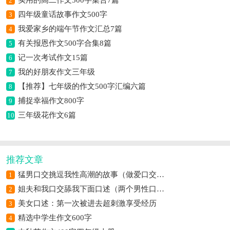
2
四年级童话故事作文500字
3
我爱家乡的端午节作文汇总7篇
4
有关报恩作文500字合集8篇
5
记一次考试作文15篇
6
我的好朋友作文三年级
7
【推荐】七年级的作文500字汇编六篇
8
捕捉幸福作文800字
9
三年级花作文6篇
10
推荐文章
猛男口交挑逗我性高潮的故事（做爱口交自摸高潮过程）
1
姐夫和我口交舔我下面口述（两个男性口交）
2
美女口述：第一次被进去超刺激享受经历
3
精选中学生作文600字
4