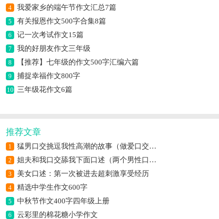
我爱家乡的端午节作文汇总7篇
4
有关报恩作文500字合集8篇
5
记一次考试作文15篇
6
我的好朋友作文三年级
7
【推荐】七年级的作文500字汇编六篇
8
捕捉幸福作文800字
9
三年级花作文6篇
10
推荐文章
猛男口交挑逗我性高潮的故事（做爱口交自摸高潮过程）
1
姐夫和我口交舔我下面口述（两个男性口交）
2
美女口述：第一次被进去超刺激享受经历
3
精选中学生作文600字
4
中秋节作文400字四年级上册
5
云彩里的棉花糖小学作文
6