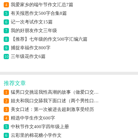
我爱家乡的端午节作文汇总7篇
4
有关报恩作文500字合集8篇
5
记一次考试作文15篇
6
我的好朋友作文三年级
7
【推荐】七年级的作文500字汇编六篇
8
捕捉幸福作文800字
9
三年级花作文6篇
10
推荐文章
猛男口交挑逗我性高潮的故事（做爱口交自摸高潮过程）
1
姐夫和我口交舔我下面口述（两个男性口交）
2
美女口述：第一次被进去超刺激享受经历
3
精选中学生作文600字
4
中秋节作文400字四年级上册
5
云彩里的棉花糖小学作文
6