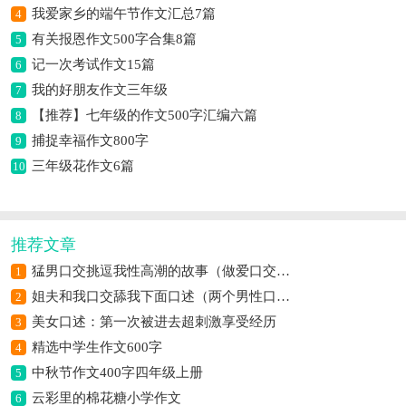
我爱家乡的端午节作文汇总7篇
4
有关报恩作文500字合集8篇
5
记一次考试作文15篇
6
我的好朋友作文三年级
7
【推荐】七年级的作文500字汇编六篇
8
捕捉幸福作文800字
9
三年级花作文6篇
10
推荐文章
猛男口交挑逗我性高潮的故事（做爱口交自摸高潮过程）
1
姐夫和我口交舔我下面口述（两个男性口交）
2
美女口述：第一次被进去超刺激享受经历
3
精选中学生作文600字
4
中秋节作文400字四年级上册
5
云彩里的棉花糖小学作文
6