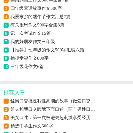
2
四年级童话故事作文500字
3
我爱家乡的端午节作文汇总7篇
4
有关报恩作文500字合集8篇
5
记一次考试作文15篇
6
我的好朋友作文三年级
7
【推荐】七年级的作文500字汇编六篇
8
捕捉幸福作文800字
9
三年级花作文6篇
10
推荐文章
猛男口交挑逗我性高潮的故事（做爱口交自摸高潮过程）
1
姐夫和我口交舔我下面口述（两个男性口交）
2
美女口述：第一次被进去超刺激享受经历
3
精选中学生作文600字
4