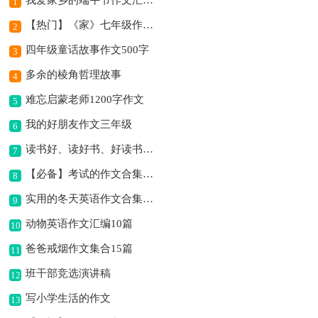
我爱家乡的端午节作文汇总7篇
1
【热门】《家》七年级作文500字四篇
2
四年级童话故事作文500字
3
多余的棱角哲理故事
4
难忘启蒙老师1200字作文
5
我的好朋友作文三年级
6
读书好、读好书、好读书作文
7
【必备】考试的作文合集8篇
8
实用的冬天英语作文合集10篇
9
动物英语作文汇编10篇
10
爸爸戒烟作文集合15篇
11
班干部竞选演讲稿
12
写小学生活的作文
13