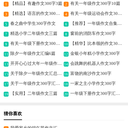
【精品】有趣作文300字3篇
有关一年级作文300字10篇
1
2
【精选】语言的作文300字4篇
有关一年级运动会作文300字汇总5篇
3
4
春之曲中学生300字作文
【推荐】一年级作文合集五篇
5
6
精选小学二年级作文三篇
窗前的消防车作文300字
7
8
有关一年级下册作文300字合集6篇
【精华】比本领的作文300字6篇
9
10
除夕一年级作文汇编6篇
金银小年糕小学作文300字
11
12
开开心心过大年一年级作文（精选10篇）
会跳舞的机器人作文300字
13
14
关于除夕一年级作文汇总六篇
富饶的南沙作文300字
15
16
关于一年级作文300字汇编4篇
一家之主小学作文300字
17
18
【实用】二年级作文三篇
一年级下册作文300字汇编六篇
19
20
猜你喜欢