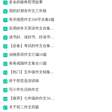
多余的棱角哲理故事
5
我的好朋友作文三年级
6
有关报恩作文500字合集8篇
7
实用的冬天英语作文合集10篇
8
读书好、读好书、好读书作文
9
【必备】考试的作文合集8篇
10
动物英语作文汇编10篇
11
爸爸戒烟作文集合15篇
12
【热门】五年级作文锦集十篇
13
班干部竞选演讲稿
14
写小学生活的作文
15
【推荐】七年级的作文500字汇编六篇
16
关于初二作文四篇
17