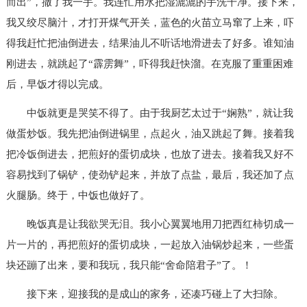
而出”，撒了我一手。我连忙用水把湿漉漉的手洗干净。接下来，
我又绞尽脑汁，才打开煤气开关，蓝色的火苗立马窜了上来，吓
得我赶忙把油倒进去，结果油儿不听话地滑进去了好多。谁知油
刚进去，就跳起了“霹雳舞”，吓得我赶快溜。在克服了重重困难
后，早饭才得以完成。
中饭就更是哭笑不得了。由于我厨艺太过于“娴熟”，就让我
做蛋炒饭。我先把油倒进锅里，点起火，油又跳起了舞。接着我
把冷饭倒进去，把煎好的蛋切成块，也放了进去。接着我又好不
容易找到了锅铲，使劲铲起来，并放了点盐，最后，我还加了点
火腿肠。终于，中饭也做好了。
晚饭真是让我欲哭无泪。我小心翼翼地用刀把西红柿切成一
片一片的，再把煎好的蛋切成块，一起放入油锅炒起来，一些蛋
块还蹦了出来，要和我玩，我只能“舍命陪君子”了。！
接下来，迎接我的是成山的家务，还凑巧碰上了大扫除。