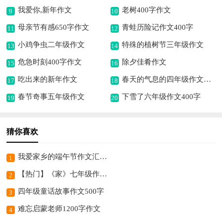
我爱你,新年作文
老树400字作文
9
10
母亲节有感650字作文
青蛙历险记作文400字
11
12
小鸡争虫二年级作文
特殊的植树节三年级作文
13
14
危急时刻400字作文
除夕佳肴作文
15
16
吃出来的新年作文
春天的气息的四年级作文400字
17
18
春节奇事五年级作文
下雪了六年级作文400字
19
20
猜你喜欢
我爱家乡的端午节作文汇总7篇
1
【热门】《家》七年级作文500字四篇
2
四年级童话故事作文500字
3
难忘启蒙老师1200字作文
4