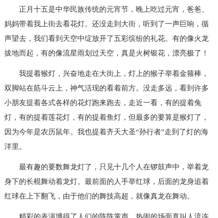
正月十五是中华民族传统的元宵节，晚上吃过元宵，爸爸、
妈妈带着我上街去看花灯。还没走到大街，听到了一声巨响，循
声望去，我们看到天空中绽放开了五彩缤纷的礼花。有的像火龙
拔地而起，有的像流星雨划过天空，真是火树银花，漂亮极了！
我提着猴灯，兴奋地走在大街上，灯上的猴子举着金箍棒，
双脚站在筋斗云上，神气活现的看着前方。没走多远，看到许多
小朋友提着各式各样的花灯跑来跑去，走近一看，有的提着兔
灯，有的提着莲花灯，有的提着鱼灯，但最多的要算是猴灯了，
因为今年是农历鼠年。我也提着齐天大圣“孙行者”走到了灯的海
洋里。
最有趣的要数舞龙灯了，只见十几个人在锣鼓声中，举着龙
身下的长棍舞动着龙灯。最前面的人手举红球，后面的龙身追着
红球在上下翻飞，由于他们的舞技高超，就像真龙在舞动。
精彩的表演博得了人们的阵阵掌声，热闹的场面真叫人流连