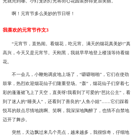
光就亮到哪。小灯笼的灯光将街心花园装扮得更加美丽。
啊！元宵节多么美妙的节日呀！
我喜欢的元宵节作文3
“元宵节，直热闹。看烟花，吃元宵。满天的烟花真美妙!”真
高兴，今天又是元宵节。天刚黑，我就早早地登上楼顶等待看烟
花。
不一会儿，小鞭炮调皮地上场了，“噼噼啪啪”，它们在使劲
鼓掌，热烈欢迎烟花仙子们隆重登场。“轰”，烟花仙子们穿着七
彩的蓬蓬裙飞上了天空，直美呀!我看到了可爱的“芭比公主”，看
到了迷人的“睡美人”，还看到了善良的“人鱼小姐”……它们踩着
悦耳的鼓点尽情地跳啊、笑啊，我深深地陶醉了，也情不自禁地
迈开了舞步。
突然，天边飘过来几个亮点，越来越多，我很惊奇，仔细地