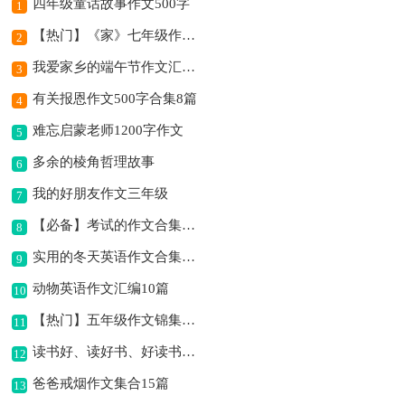
四年级童话故事作文500字
1
【热门】《家》七年级作文500字四篇
2
我爱家乡的端午节作文汇总7篇
3
有关报恩作文500字合集8篇
4
难忘启蒙老师1200字作文
5
多余的棱角哲理故事
6
我的好朋友作文三年级
7
【必备】考试的作文合集8篇
8
实用的冬天英语作文合集10篇
9
动物英语作文汇编10篇
10
【热门】五年级作文锦集十篇
11
读书好、读好书、好读书作文
12
爸爸戒烟作文集合15篇
13