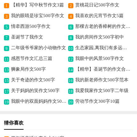
【精华】写中秋节作文3篇
赏桃花日记500字作文
1
2
我的眼睛是珍宝500字作文
我喜欢的元宵节作文5篇
3
4
情牵西游500字作文
那棵古老的香樟树的作文500字
5
6
圣诞节了我作文
我的房间作文500字初中
7
8
二年级爷爷家的小动物作文
生态家园,离我们有多远作文500字
9
10
感恩节作文汇总三篇
我眼中的风景500字作文
11
12
狮象局作文500字
【精华】圣诞节的作文合集八篇
13
14
关于奇迹的作文500字
我的新老师作文500字范本
15
16
关于妈妈的笑作文500字
我爱我家作文500字二年级
17
18
我眼中的双面妈妈作文500字
劳动节作文300字10篇
19
20
猜你喜欢