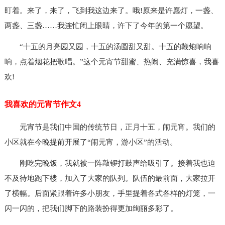
盯着。来了，来了，飞到我这边来了。哦!原来是许愿灯，一盏、
两盏、三盏……我连忙闭上眼睛，许下了今年的第一个愿望。
“十五的月亮园又园，十五的汤圆甜又甜。十五的鞭炮响响
响，点着烟花把歌唱。”这个元宵节甜蜜、热闹、充满惊喜，我喜
欢!
我喜欢的元宵节作文4
元宵节是我们中国的传统节日，正月十五，闹元宵。我们的
小区就在今晚提前开展了“闹元宵，游小区”的活动。
刚吃完晚饭，我就被一阵敲锣打鼓声给吸引了。接着我也迫
不及待地跑下楼，加入了大家的队列。队伍的最前面，大家拉开
了横幅。后面紧跟着许多小朋友，手里提着各式各样的灯笼，一
闪一闪的，把我们脚下的路装扮得更加绚丽多彩了。