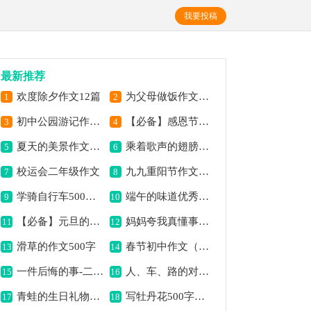
我要投稿
最新推荐
欢度除夕作文12篇
为父母做饭作文500字
1
2
初中公园游记作文500字
【必备】感恩节的作文合集4篇
3
4
夏天的美景作文500字三篇
乘着歌声的翅膀作文500字
5
6
校运会二年级作文
九九重阳节作文400字
7
8
学骑自行车500字优秀作文（通用70篇）
端午的味道优秀作文500字
9
10
【必备】元旦的作文八篇
妈妈夸我真懂事作文500字
11
12
滑草的作文500字
春节初中作文（精选12篇）
13
14
一件后悔的事-二年级作文
人、车、路的对话500字作文
15
16
青蛙的生日礼物作文5篇
写牡丹花500字作文
17
18