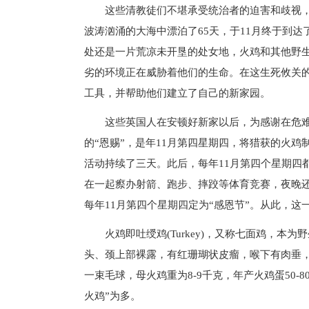
这些清教徒们不堪承受统治者的迫害和歧视，先
波涛汹涌的大海中漂泊了65天，于11月终于到
处还是一片荒凉未开垦的处女地，火鸡和其他野
劣的环境正在威胁着他们的生命。在这生死攸关
工具，并帮助他们建立了自己的新家园。
这些英国人在安顿好新家以后，为感谢在危难
的“恩赐”，是年11月第四星期四，将猎获的火
活动持续了三天。此后，每年11月第四个星期四
在一起瘵办射箭、跑步、摔跤等体育竞赛，夜晚还
每年11月第四个星期四定为“感恩节”。从此，
火鸡即吐绶鸡(Turkey)，又称七面鸡，本
头、颈上部裸露，有红珊瑚状皮瘤，喉下有肉垂
一束毛球，母火鸡重为8-9千克，年产火鸡蛋50-8
火鸡”为多。