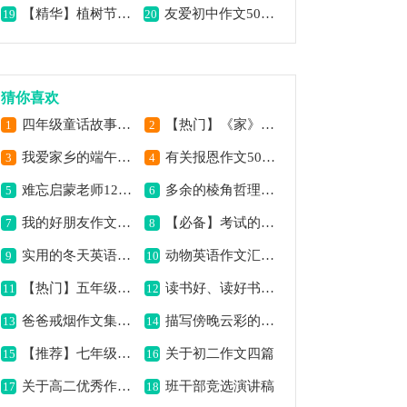
【精华】植树节作文合集七篇
友爱初中作文500字
19
20
猜你喜欢
四年级童话故事作文500字
【热门】《家》七年级作文500字四篇
1
2
我爱家乡的端午节作文汇总7篇
有关报恩作文500字合集8篇
3
4
难忘启蒙老师1200字作文
多余的棱角哲理故事
5
6
我的好朋友作文三年级
【必备】考试的作文合集8篇
7
8
实用的冬天英语作文合集10篇
动物英语作文汇编10篇
9
10
【热门】五年级作文锦集十篇
读书好、读好书、好读书作文
11
12
爸爸戒烟作文集合15篇
描写傍晚云彩的优美段落
13
14
【推荐】七年级的作文500字汇编六篇
关于初二作文四篇
15
16
关于高二优秀作文9篇
班干部竞选演讲稿
17
18