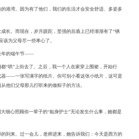
的港湾。因为有了他们，我们的生活才会安全舒适、多姿多
长。而现在，岁月蹉跎，坚强的后盾上已经渐渐有了“锈
应该为父母尽一些孝心了。
年的端午节——
“哄”上街去了。之后，我一个人在家穿上围裙，开始行
武器——一张写满字的纸片。你可别小看这张小纸片，这可是
们从他们父母那儿打听来的做粽子的方法。
大细心照顾你一辈子的“贴身护士”无论发生什么事，她都是
的到来。过一会儿，老师进来，她告诉我们：今天是西方的