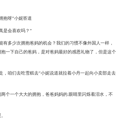
抱呀”小妮答道
是会喜欢吗？”
有多少次拥抱爸妈的机会？我们的习惯不像外国人一样，
拥抱一下自己的爸妈，是对爸妈最好的感恩礼物了，但是这个
，咱们去吃雪糕去”小妮说道就拉着小丹一起向小卖部走去
个一个大大的拥抱，爸爸妈妈的.眼睛里闪烁着泪水，不
暖。