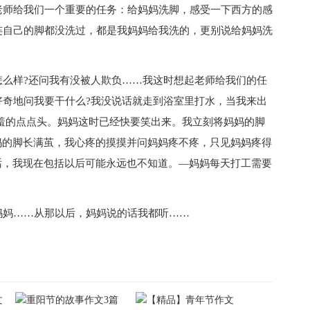
老师给我们一个重要的任务：给妈妈洗脚，感受一下西方的感
连自己的脚都没洗过，都是我妈妈给我洗的，更别说给妈妈洗
样?还问我有没被人欺负……我这时想起老师给我们的任
好奇地问我要干什么?我没说话就走到浴室里打水，当我来出
害羞的点点头。妈妈这时已经快要笑出来。我立刻将妈妈的脚
妈的脚长满茧，我心疼的摸摸并问妈妈疼不疼，只见妈妈疼得
话，我现在包括以后可能永远也不知道。—妈妈每天打工需要
妈……从那以后，妈妈说的话我都听……