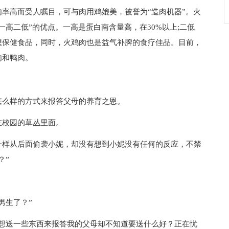
高而受人瞩目，可与肉用鸡媲美，被誉为“造肉机器”。火
高二低”的优点。一高是蛋白南含量高，在30%以上;二低
想保健食品，同时，火鸡肉也是益气补脾的食疗佳品。目前，
肉和鸭肉。
么样的方式来报答父母的养育之恩。
校园的草丛里面。
样从后面偷袭小妮，却没有想到小妮没有任何的反应，不禁
？”
男生了？”
送一些东西来报答我的父母却不知道要送什么好？正在忧