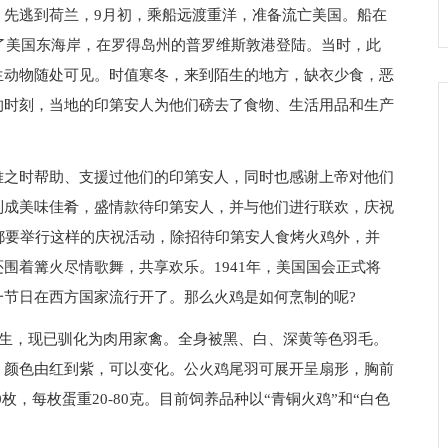
逃到荷兰，9月初，乘船远渡重洋，准备流亡美国。船在
达了美国东海岸，在罗得岛州的普罗维斯敦港登陆。当时，此
生动物随处可见。时值寒冬，来到陌生的地方，缺衣少食，恶
的时刻，当地的印第安人为他们磅去了食物、生活用品和生产
之时帮助、支援过他们的印第安人，同时也感谢上帝对他们
鸡制成美味佳肴，盛情款待印第安人，并与他们进行联欢，庆祝
都要举行这样的庆祝活动，除招待印第安人食烤火鸡外，并
围着篝火尽情歌舞，共享欢乐。1941年，美国国会正式将
这一节日在西方国家流行开了。那么火鸡是如何烹制的呢?
为野生，现已驯化为肉用家禽。全身被黑、白、深黄等色羽毛。
，颜色由红到紫，可以变化。公火鸡尾羽可展开呈扇形，胸前
0枚，每枚蛋重20-80克。目前饲养品种以“青铜火鸡”和“白色