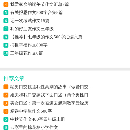
我爱家乡的端午节作文汇总7篇
4
有关报恩作文500字合集8篇
5
记一次考试作文15篇
6
我的好朋友作文三年级
7
【推荐】七年级的作文500字汇编六篇
8
捕捉幸福作文800字
9
三年级花作文6篇
10
推荐文章
猛男口交挑逗我性高潮的故事（做爱口交自摸高潮过程）
1
姐夫和我口交舔我下面口述（两个男性口交）
2
美女口述：第一次被进去超刺激享受经历
3
精选中学生作文600字
4
中秋节作文400字四年级上册
5
云彩里的棉花糖小学作文
6