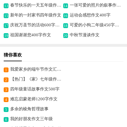
春节快乐的一天五年级作文（精选11篇）
一张可爱的照片的叙事作文400字
13
14
新年的一封家书四年级作文
运动会感想作文400字
15
16
庆祝万圣节的活动600字作文
可爱的小狗二年级450字作文
17
18
祖国谢谢您400字作文
中秋节漫谈作文
19
20
猜你喜欢
我爱家乡的端午节作文汇总7篇
1
【热门】《家》七年级作文500字四篇
2
四年级童话故事作文500字
3
难忘启蒙老师1200字作文
4
多余的棱角哲理故事
5
我的好朋友作文三年级
6