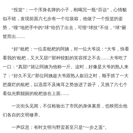
“投篮”：一个浑身名牌的小子，刚喝完一瓶“芬达”，心情貌
似不错，发现前面六七步有一个垃圾箱，他做了一个投篮的姿
势，“嗖”地把手中的“球”给扔了出去，可惜“球技”不佳，“球”砸
筐而出……
“好”枇杷：一位卖枇杷的阿姨，对一位大爷说：“大爷，快看
看我的'枇杷，又大又甜!”那种狡黠的笑容挥之不去……大爷吃了
一口：“真甜!”就让阿姨为他称一斤。这时，好像是大爷的熟人来
了：“好久不见!”那位阿姨趁大爷跟熟人叙旧之时，顺手抓了一大
把腐烂的枇杷，以迅雷不及掩耳之势放进了袋子，又挑了六七个
看似光辉靓丽的枇杷放在上面……
一次街头见闻，不仅检验出了市民的身体素质，也映照出他
们各自的文明修养。
一声叹息：有时文明与野蛮甚至只是“一步之遥”。