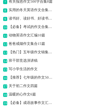
有关报恩作文500字合集8篇
7
实用的冬天英语作文合集10篇
8
读书好、读好书、好读书作文
9
【必备】考试的作文合集8篇
10
动物英语作文汇编10篇
11
爸爸戒烟作文集合15篇
12
【热门】五年级作文锦集十篇
13
班干部竞选演讲稿
14
写小学生活的作文
15
【推荐】七年级的作文500字汇编六篇
16
关于初二作文四篇
17
温暖的心作文6篇
18
【必备】成语故事作文汇编六篇
19