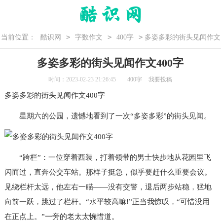
>
>
>
当前位置：
酷识网
字数作文
400字
多姿多彩的街头见闻作文
400字
多姿多彩的街头见闻作文400字
时间：2023-02-23 21:26:45
400字
我要投稿
多姿多彩的街头见闻作文400字
星期六的公园，遗憾地看到了一次“多姿多彩”的街头见闻。
“跨栏”：一位穿着西装，打着领带的男士快步地从花园里飞
闪而过，直奔公交车站。那样子挺急，似乎要赶什么重要会议。
见绕栏杆太远，他左右一瞄——没有交警，退后两步站稳，猛地
向前一跃，跳过了栏杆。“水平较高嘛!”正当我惊叹，“可惜没用
在正点上。”一旁的老太太惋惜道。