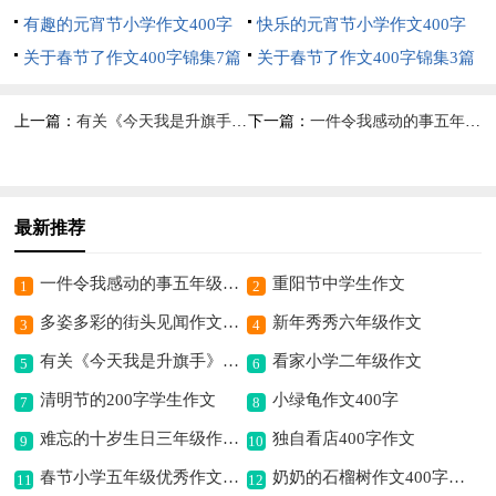
400字4篇
有趣的元宵节小学作文400字
快乐的元宵节小学作文400字
（通用5篇）
关于春节了作文400字锦集7篇
（精选10篇）
关于春节了作文400字锦集3篇
上一篇：
有关《今天我是升旗手》读后感作文400字
下一篇：
一件令我感动的事五年级叙事作文400字
最新推荐
一件令我感动的事五年级叙事作文400字
重阳节中学生作文
1
2
多姿多彩的街头见闻作文400字
新年秀秀六年级作文
3
4
有关《今天我是升旗手》读后感作文400字
看家小学二年级作文
5
6
清明节的200字学生作文
小绿龟作文400字
7
8
难忘的十岁生日三年级作文500字
独自看店400字作文
9
10
春节小学五年级优秀作文（精选12篇）
奶奶的石榴树作文400字（通用5篇）
11
12