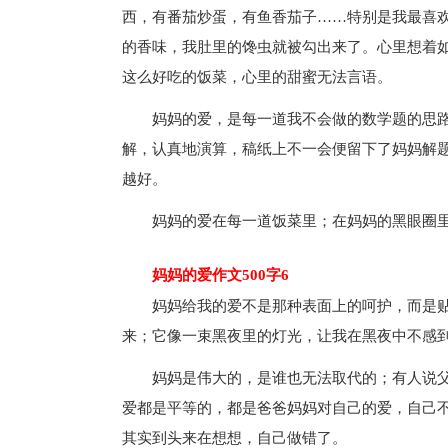
西，有番茄炒蛋，有鱼香茄子……特别是我最喜欢
的香味，我肚里的馋虫就被勾出来了。心里想着如
这么好吃的饭菜，心里的甜蜜无法言语。
妈妈的爱，是每一道我不会做的数学题的思路
解，认真地演算，稿纸上不一会便留下了妈妈解
越好。
妈妈的爱在每一道饭菜里；在妈妈的黑眼圈里
妈妈的爱作文500字6
妈妈给我的爱不是那种表面上的呵护，而是贴
来；它像一束黑夜里的灯光，让我在黑夜中不感
妈妈是伟大的，是谁也无法取代的；有人说父
爱都是平等的，都是爸爸妈妈对自己的爱，自己
其实到头来在想想，自己做错了。