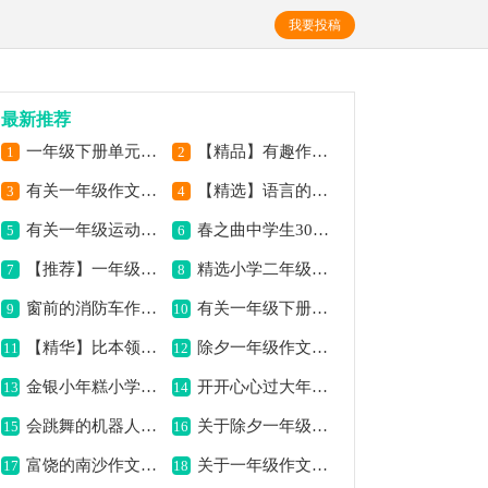
我要投稿
最新推荐
一年级下册单元优秀作文
【精品】有趣作文300字3篇
1
2
有关一年级作文300字10篇
【精选】语言的作文300字4篇
3
4
有关一年级运动会作文300字汇总5篇
春之曲中学生300字作文
5
6
【推荐】一年级作文合集五篇
精选小学二年级作文三篇
7
8
窗前的消防车作文300字
有关一年级下册作文300字合集6篇
9
10
【精华】比本领的作文300字6篇
除夕一年级作文汇编6篇
11
12
金银小年糕小学作文300字
开开心心过大年一年级作文（精选10篇）
13
14
会跳舞的机器人作文300字
关于除夕一年级作文汇总六篇
15
16
富饶的南沙作文300字
关于一年级作文300字汇编4篇
17
18