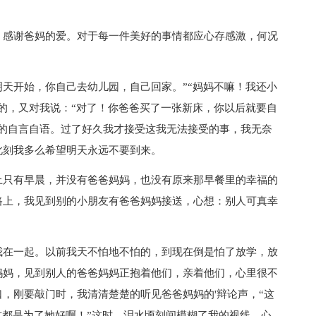
感谢爸妈的爱。对于每一件美好的事情都应心存感激，何况
天开始，你自己去幼儿园，自己回家。”“妈妈不嘛！我还小
的，又对我说：“对了！你爸爸买了一张新床，你以后就要自
呆的自言自语。过了好久我才接受这我无法接受的事，我无奈
此刻我多么希望明天永远不要到来。
只有早晨，并没有爸爸妈妈，也没有原来那早餐里的幸福的
路上，我见到别的小朋友有爸爸妈妈接送，心想：别人可真幸
在一起。以前我天不怕地不怕的，到现在倒是怕了放学，放
妈妈，见到别人的爸爸妈妈正抱着他们，亲着他们，心里很不
，刚要敲门时，我清清楚楚的听见爸爸妈妈的'辩论声，“这
这都是为了她好啊！”这时，泪水顷刻间模糊了我的视线，心