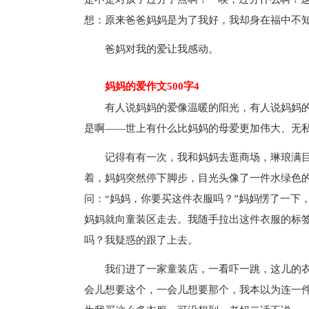
想：原来爸爸妈妈是为了我好，我却身在福中不
爸妈对我的爱让我感动。
妈妈的爱作文500字4
有人说妈妈的爱像温暖的阳光，有人说妈妈的
是啊——世上有什么比妈妈的母爱更加伟大、无
记得有有一次，我和妈妈去逛商场，琳琅满目
着，妈妈突然停下脚步，目光头像了一件水绿色
问：“妈妈，你要买这件衣服吗？”妈妈愣了一下
妈妈就向童装区走去。我随手拉出这件衣服的标
吗？我疑惑的跟了上去。
我们进了一家童装店，一看吓一跳，这儿的衣服
会儿想要这个，一会儿想要那个，我本以为连一件