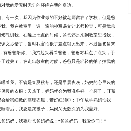
对我的爱无时无刻的环绕在我的身边。
。有一次，我因为作业做的不好被老师留在了学校，但是爸
等我。我在教室里一遍一遍的抄写课文让老师检查，可是我总
耐烦教训我。在晚上七点的时候，爸爸还是来到教室里找我，
把课文抄错了，当时我害怕极了差点就哭出来，不过当爸爸来
，有爸爸陪你。”我抬起头看着爸爸，爸爸对我点了点头，于
终于过关了，在走出教室的时候，爸爸只是轻轻的拍了拍我的
暖着我。不管是春夏秋冬，还是早晨夜晚，妈妈的心里装的
好保暖的衣服；天热了，妈妈就会为我准备好一个杯子，叮嘱
妈会给我细致的整理衣服，带好红领巾；中午放学妈妈怕我
我睡着后，我总是踢被子，妈妈又无数次的为我盖好。
爸妈妈，我要对爸爸妈妈说：“爸爸妈妈，
我爱你
们！”