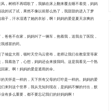
风，树梢不再唱歌了，我躺在床上翻来覆去睡不着觉，妈妈
妈说的试了试，果然不像以前那么热了，我甜甜的进入了梦
扇扇子，汗水湿透了她的衣衫，啊！妈妈的爱是夏天凉爽的
，爸爸不在家，妈妈叫了一辆车，抱着我，送我去了医院，
是我感冒的药。
了倾盆大雨，顿时天空乌云密布，老师让我们在教室里等家
走，我着急了，心想，妈妈还会来接我吗。这是我看见一个熟
我回家。啊！妈妈的爱是遮雨的伞。
的关怀是一样的，天下所有父母的叮咛是一样的。妈妈的爱
我们来到这个世界，我从无知到现在，是妈妈不懈的付出，默
事业有多么重要，都不要忘记我们的好妈妈啊！