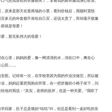
一口气把我喜欢的衣服都买了，拿着我的新衣服我满心欢喜。
，原来是那天在逛商场的小票，看到价钱后，我顿时震惊
两百多元的外套都不肯给自己买，还说太贵了，而却毫不犹豫
—那就是母爱！
爱，那无私伟大的母爱！
在心里；妈妈的爱，像一网清清的水，润在口中，爽在心
在心田……
安慰。记得有一次，在学校里因为我的作业没做完，所以被
作业，妈妈赶紧把我抱在怀里，在一把舒服的小椅子坐下，问
轻地对我说：“其实，老师的批评，也是一种关爱。”我听了
回家，肚子总是饿的“咕咕”叫，但总是看到一桌好吃的东