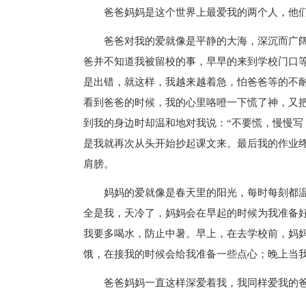
爸爸妈妈是这个世界上最爱我的两个人，他们
爸爸对我的爱就像是平静的大海，深沉而广阔
爸并不知道我被留校的事，早早的来到学校门口
是出错，就这样，我越来越着急，怕爸爸等的不
看到爸爸的时候，我的心里咯噔一下慌了神，又
到我的身边时却温和地对我说：“不要慌，慢慢写
是我就再次从头开始抄起课文来。最后我的作业
肩膀。
妈妈的爱就像是春天里的阳光，每时每刻都温
全是我，天冷了，妈妈会在早起的时候为我准备
我要多喝水，防止中暑。早上，在去学校前，妈
饿，在接我的时候会给我准备一些点心；晚上当
爸爸妈妈一直这样深爱着我，我同样爱我的爸