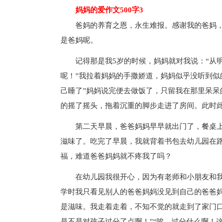
妈妈的爱作文500字3
爸妈的养育之恩，永生难报。感谢我的爸妈，
是爸妈呢。
记得那是我5岁的时候，妈妈就对我说：“从明
呢！”我拉着妈妈的手撒娇道，妈妈似乎没听到似
己睡了”妈妈说完便去做饭了，只留我在那里呆
的摇了摇头，拖着沉重的脚步走进了房间。此时
第二天早晨，爸爸妈妈早早就出门了，餐桌上
滋味了。吃完了早晨，我就背着书包去幼儿园在
福，难道爸爸妈妈就不疼我了吗？
在幼儿园我很开心，因为有老师和小朋友和我
学时我只看见别人的爸爸妈妈没见到自己的爸爸
是滋味。我走着走着，不知不觉的就走到了家门口
是不是对孩子过分了点啊！”“唉，过分什么啊！