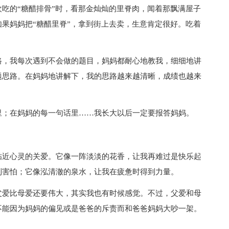
吃的“糖醋排骨”时，看那金灿灿的里脊肉，闻着那飘满屋子
果妈妈把“糖醋里脊”，拿到街上去卖，生意肯定很好。吃着
，我每次遇到不会做的题目，妈妈都耐心地教我，细细地讲
题思路。在妈妈地讲解下，我的思路越来越清晰，成绩也越来
；在妈妈的每一句话里……我长大以后一定要报答妈妈。
近心灵的关爱。它像一阵淡淡的花香，让我再难过是快乐起
到害怕；它像泓清澈的泉水，让我在疲惫时得到力量。
爱比母爱还要伟大，其实我也有时候感觉。不过，父爱和母
不能因为妈妈的偏见或是爸爸的斥责而和爸爸妈妈大吵一架。