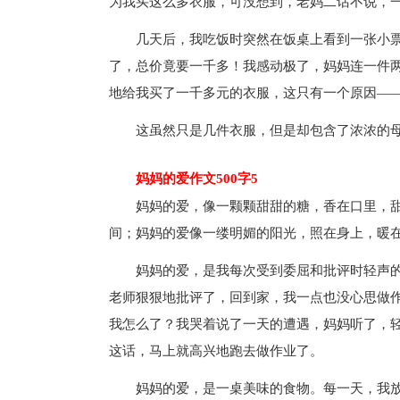
为我买这么多衣服，可没想到，老妈二话不说，
几天后，我吃饭时突然在饭桌上看到一张小票
了，总价竟要一千多！我感动极了，妈妈连一件
地给我买了一千多元的衣服，这只有一个原因—
这虽然只是几件衣服，但是却包含了浓浓的母
妈妈的爱作文500字5
妈妈的爱，像一颗颗甜甜的糖，香在口里，甜
间；妈妈的爱像一缕明媚的阳光，照在身上，暖
妈妈的爱，是我每次受到委屈和批评时轻声的
老师狠狠地批评了，回到家，我一点也没心思做
我怎么了？我哭着说了一天的遭遇，妈妈听了，轻
这话，马上就高兴地跑去做作业了。
妈妈的爱，是一桌美味的食物。每一天，我放学