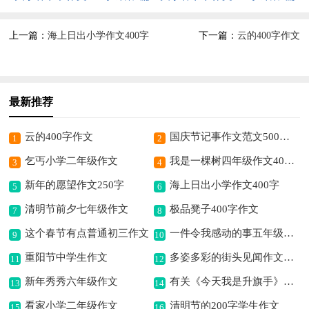
上一篇：
海上日出小学作文400字
下一篇：
云的400字作文
最新推荐
云的400字作文
国庆节记事作文范文500字（通用25篇）
1
2
乞丐小学二年级作文
我是一棵树四年级作文400字
3
4
新年的愿望作文250字
海上日出小学作文400字
5
6
清明节前夕七年级作文
极品凳子400字作文
7
8
这个春节有点普通初三作文
一件令我感动的事五年级叙事作文400字
9
10
重阳节中学生作文
多姿多彩的街头见闻作文400字
11
12
新年秀秀六年级作文
有关《今天我是升旗手》读后感作文400字
13
14
看家小学二年级作文
清明节的200字学生作文
15
16