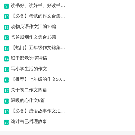
读书好、读好书、好读书作文
9
【必备】考试的作文合集8篇
10
动物英语作文汇编10篇
11
爸爸戒烟作文集合15篇
12
【热门】五年级作文锦集十篇
13
班干部竞选演讲稿
14
写小学生活的作文
15
【推荐】七年级的作文500字汇编六篇
16
关于初二作文四篇
17
温暖的心作文6篇
18
【必备】成语故事作文汇编六篇
19
诡计害已哲理故事
20