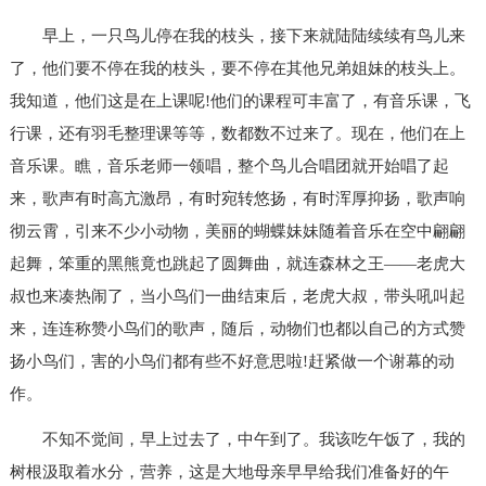
早上，一只鸟儿停在我的枝头，接下来就陆陆续续有鸟儿来
了，他们要不停在我的枝头，要不停在其他兄弟姐妹的枝头上。
我知道，他们这是在上课呢!他们的课程可丰富了，有音乐课，飞
行课，还有羽毛整理课等等，数都数不过来了。现在，他们在上
音乐课。瞧，音乐老师一领唱，整个鸟儿合唱团就开始唱了起
来，歌声有时高亢激昂，有时宛转悠扬，有时浑厚抑扬，歌声响
彻云霄，引来不少小动物，美丽的蝴蝶妹妹随着音乐在空中翩翩
起舞，笨重的黑熊竟也跳起了圆舞曲，就连森林之王——老虎大
叔也来凑热闹了，当小鸟们一曲结束后，老虎大叔，带头吼叫起
来，连连称赞小鸟们的歌声，随后，动物们也都以自己的方式赞
扬小鸟们，害的小鸟们都有些不好意思啦!赶紧做一个谢幕的动
作。
不知不觉间，早上过去了，中午到了。我该吃午饭了，我的
树根汲取着水分，营养，这是大地母亲早早给我们准备好的午