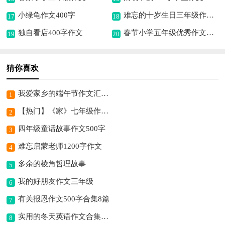
小绿龟作文400字
难忘的十岁生日三年级作文500字
17
18
独自看店400字作文
春节小学五年级优秀作文（精选12篇）
19
20
猜你喜欢
我爱家乡的端午节作文汇总7篇
1
【热门】《家》七年级作文500字四篇
2
四年级童话故事作文500字
3
难忘启蒙老师1200字作文
4
多余的棱角哲理故事
5
我的好朋友作文三年级
6
有关报恩作文500字合集8篇
7
实用的冬天英语作文合集10篇
8