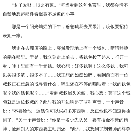
“君子爱财，取之有道。”每当看到这句名言时，我都会情不
自禁地想起那件看似微不足道的小事。
那是一个阳光灿烂的下午，爸爸喊我去买果汁，晚饭要招待
表姐一家。
我走在去商店的路上，突然发现地上有一个钱包，暗暗静静
的躺在那里。于是，我立刻走上前去，将钱包捡了起来，打开一
看，哇！里面有一千元钱。我心想：好多钱啊！这么多钱，我可
以买很多笔，很多本子……我正想的如痴如醉，看到前面有一位
叔叔正在焦急的找寻着什么，嘴里还在不停的嘀咕着：“我的钱包
呢？我的钱包呢？……”看到叔叔眉头紧皱，我心想：莫非这个钱
包就是这位叔叔的？此时我的耳边响起了两种声音，一个声音
说：“不要给他，这钱你可以买好多东西啊，反正他也不知道你捡
到了。”另一个声音说：“你是一名少先队员，要有拾金不昧的精
神，捡到别人的东西要主动归还。”此时，我想到了刘老师的尊尊