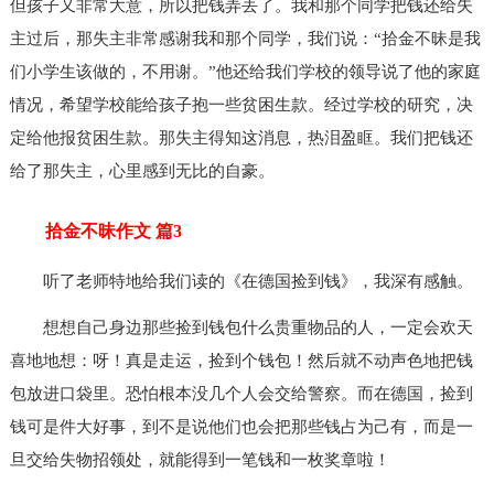
但孩子又非常大意，所以把钱弄丢了。我和那个同学把钱还给失
主过后，那失主非常感谢我和那个同学，我们说：“拾金不昧是我
们小学生该做的，不用谢。”他还给我们学校的领导说了他的家庭
情况，希望学校能给孩子抱一些贫困生款。经过学校的研究，决
定给他报贫困生款。那失主得知这消息，热泪盈眶。我们把钱还
给了那失主，心里感到无比的自豪。
拾金不昧作文 篇3
听了老师特地给我们读的《在德国捡到钱》，我深有感触。
想想自己身边那些捡到钱包什么贵重物品的人，一定会欢天
喜地地想：呀！真是走运，捡到个钱包！然后就不动声色地把钱
包放进口袋里。恐怕根本没几个人会交给警察。而在德国，捡到
钱可是件大好事，到不是说他们也会把那些钱占为己有，而是一
旦交给失物招领处，就能得到一笔钱和一枚奖章啦！