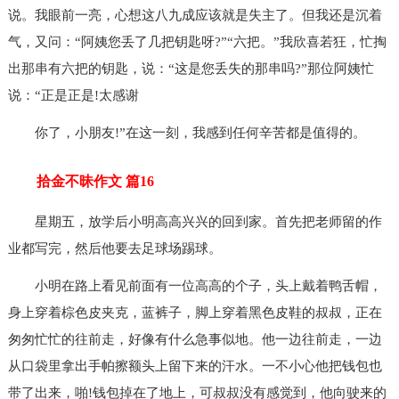
说。我眼前一亮，心想这八九成应该就是失主了。但我还是沉着
气，又问：“阿姨您丢了几把钥匙呀?”“六把。”我欣喜若狂，忙掏
出那串有六把的钥匙，说：“这是您丢失的那串吗?”那位阿姨忙
说：“正是正是!太感谢
你了，小朋友!”在这一刻，我感到任何辛苦都是值得的。
拾金不昧作文 篇16
星期五，放学后小明高高兴兴的回到家。首先把老师留的作
业都写完，然后他要去足球场踢球。
小明在路上看见前面有一位高高的个子，头上戴着鸭舌帽，
身上穿着棕色皮夹克，蓝裤子，脚上穿着黑色皮鞋的叔叔，正在
匆匆忙忙的往前走，好像有什么急事似地。他一边往前走，一边
从口袋里拿出手帕擦额头上留下来的汗水。一不小心他把钱包也
带了出来，啪!钱包掉在了地上，可叔叔没有感觉到，他向驶来的