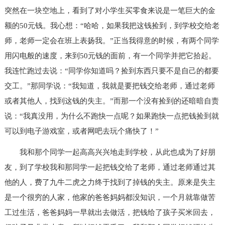
突然在一块空地上，看到了对小学生买零食来说是一笔巨大的金
额的50元钱。我心想：“哈哈，如果我把这钱捡到，到学校交给老
师，老师一定会在班上表扬我。”正当我得意的时候，有两个同学
用闪电般的速度，来到50元钱的面前，有一个同学并把它拾起。
我连忙跑过去说：“同学你知道吗？捡到东西只要不是自己的都要
交工。”那同学说：“我知道，我就是要把钱交给老师，通过老师
或者其他人，找到这钱的失主。”而那一个没有捡到的还暗暗自责
说：“我真没用，为什么不跑快一点呢？如果跑快一点把钱捡到就
可以到电子游戏室，或者网吧去玩个痛快了！”
我和那个同学一起高高兴兴地走到学校，从此也成为了好朋
友，到了学校我和那同学一起把钱交给了老师，通过老师通过其
他的人，费了九牛二虎之力终于找到了掉钱的失主。原来是失主
是一个很穷的人家，他家的爸爸妈妈都没知识，一个月就靠做苦
工过生活，爸爸妈妈一早就出去做活，把钱给了孩子买米回去，