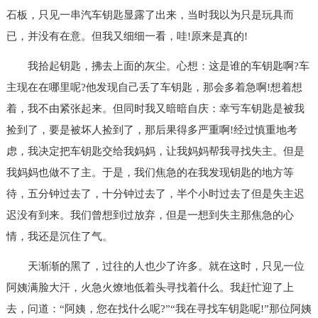
石板，只见一串汽车钥匙显露了出来，当时我以为只是玩具而
已，并没有在意。但我又细细一看，哇!原来是真的!
我拾起钥匙，拂去上面的灰尘。心想：这是谁的车钥匙啊?车
主现在在哪里呢?他发现自己丢了车钥匙，那会多着急啊!想着想
着，我不由紧张起来。但同时我又暗暗自庆：幸亏车钥匙是被我
捡到了，要是被坏人捡到了，那后果得多严重啊!经过慎重地考
虑，我决定把车钥匙交给我妈妈，让我妈妈帮我寻找失主。但是
我妈妈也做不了主。于是，我们焦急的在我发现钥匙的地方等
待，五分钟过去了，十分钟过去了，半个小时过去了但是失主迟
迟没有到来。我们曾想到过放弃，但是一想到失主那焦急的心
情，我还是沉住了气。
天渐渐的黑了，过往的人也少了许多。就在这时，只见一位
阿姨满脸大汗，火急火燎地低着头寻找着什么。我赶忙迎了上
去，问道：“阿姨，您在找什么呢?”“我在寻找车钥匙呢!”那位阿姨