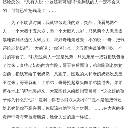
还给您的。”又有人说：“这还有可能吗?拿到钱的人一定不会来
的，可能已经把钱花了”……
为了不耽误时间，我就继续走我的路，突然，我看见两个
人，一个大概十五六岁，另一个大概八九岁，只见两个人鬼鬼祟
祟地躲到路边的大树后面，我好奇地走过去，小的说：“哥，把钱
还给老奶奶吧。”大的说：“你说什么，这五百块钱够我们吃一个
月的零食了。”我想这两人一定是兄弟，只见弟弟一把就把钱包抢
了过来，直往老奶奶的方向跑，哥哥在后面追，弟弟跑到老奶奶
面前，把钱塞给了老奶奶，又跑了。围观的人和老奶奶还没反应
不过来，哥哥就追上了弟弟，哥哥抡起拳头向弟弟揍过去。弟弟
蹲在地上呜呜地哭起来。大家围过来纷纷指责哥哥：“这么好的孩
子你为什么打他?”“是啊，你怎么能以大欺小?”“是不是他把钱还
给老奶奶你不高兴啊，你应该向他学习才对啊。”……在大家的指
责声中哥哥耷拉着脑袋，脸像关公的脸一样红。