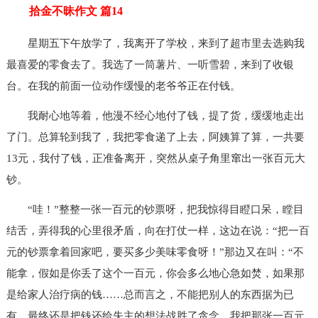
拾金不昧作文 篇14
星期五下午放学了，我离开了学校，来到了超市里去选购我
最喜爱的零食去了。我选了一筒薯片、一听雪碧，来到了收银
台。在我的前面一位动作缓慢的老爷爷正在付钱。
我耐心地等着，他漫不经心地付了钱，提了货，缓缓地走出
了门。总算轮到我了，我把零食递了上去，阿姨算了算，一共要
13元，我付了钱，正准备离开，突然从桌子角里窜出一张百元大
钞。
“哇！”整整一张一百元的钞票呀，把我惊得目瞪口呆，瞠目
结舌，弄得我的心里很矛盾，向在打仗一样，这边在说：“把一百
元的钞票拿着回家吧，要买多少美味零食呀！”那边又在叫：“不
能拿，假如是你丢了这个一百元，你会多么地心急如焚，如果那
是给家人治疗病的钱……总而言之，不能把别人的东西据为已
有，最终还是把钱还给失主的想法战胜了贪念。我把那张一百元