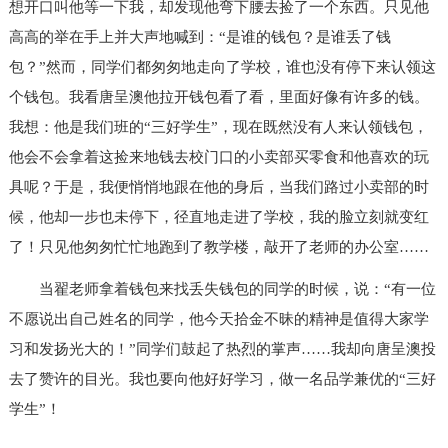
想开口叫他等一下我，却发现他弯下腰去捡了一个东西。只见他
高高的举在手上并大声地喊到：“是谁的钱包？是谁丢了钱
包？”然而，同学们都匆匆地走向了学校，谁也没有停下来认领这
个钱包。我看唐呈澳他拉开钱包看了看，里面好像有许多的钱。
我想：他是我们班的“三好学生”，现在既然没有人来认领钱包，
他会不会拿着这捡来地钱去校门口的小卖部买零食和他喜欢的玩
具呢？于是，我便悄悄地跟在他的身后，当我们路过小卖部的时
候，他却一步也未停下，径直地走进了学校，我的脸立刻就变红
了！只见他匆匆忙忙地跑到了教学楼，敲开了老师的办公室……
当翟老师拿着钱包来找丢失钱包的同学的时候，说：“有一位
不愿说出自己姓名的同学，他今天拾金不昧的精神是值得大家学
习和发扬光大的！”同学们鼓起了热烈的掌声……我却向唐呈澳投
去了赞许的目光。我也要向他好好学习，做一名品学兼优的“三好
学生”！