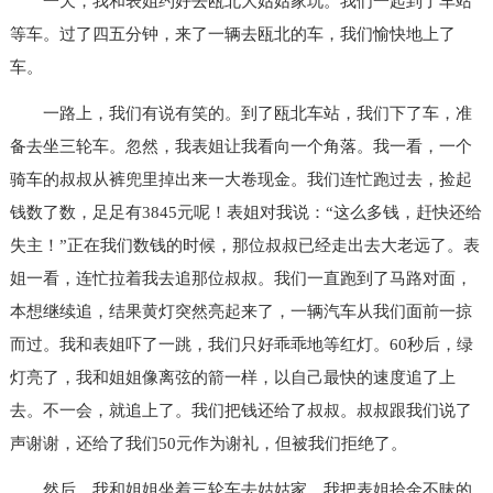
一天，我和表姐约好去瓯北大姑姑家玩。我们一起到了车站
等车。过了四五分钟，来了一辆去瓯北的车，我们愉快地上了
车。
一路上，我们有说有笑的。到了瓯北车站，我们下了车，准
备去坐三轮车。忽然，我表姐让我看向一个角落。我一看，一个
骑车的叔叔从裤兜里掉出来一大卷现金。我们连忙跑过去，捡起
钱数了数，足足有3845元呢！表姐对我说：“这么多钱，赶快还给
失主！”正在我们数钱的时候，那位叔叔已经走出去大老远了。表
姐一看，连忙拉着我去追那位叔叔。我们一直跑到了马路对面，
本想继续追，结果黄灯突然亮起来了，一辆汽车从我们面前一掠
而过。我和表姐吓了一跳，我们只好乖乖地等红灯。60秒后，绿
灯亮了，我和姐姐像离弦的箭一样，以自己最快的速度追了上
去。不一会，就追上了。我们把钱还给了叔叔。叔叔跟我们说了
声谢谢，还给了我们50元作为谢礼，但被我们拒绝了。
然后，我和姐姐坐着三轮车去姑姑家。我把表姐拾金不昧的