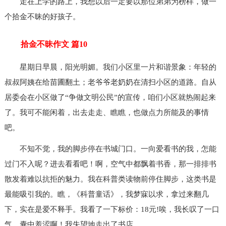
走在上学的路上，我想以后一定要以那位弟弟为榜样，做一
个拾金不昧的好孩子。
拾金不昧作文 篇10
星期日早晨，阳光明媚。我们小区里一片和谐景象：年轻的
叔叔阿姨在给苗圃翻土；老爷爷老奶奶在清扫小区的道路。自从
居委会在小区做了“争做文明公民”的宣传，咱们小区就热闹起来
了。我可不能闲着，出去走走、瞧瞧，也做点力所能及的事情
吧。
不知不觉，我的脚步停在书城门口。一向爱看书的我，怎能
过门不入呢？进去看看吧！啊，空气中都飘着书香，那一排排书
散发着难以抗拒的魅力。我在科普类读物前停住脚步，这类书是
最能吸引我的。瞧，《科普童话》，我梦寐以求，拿过来翻几
下，实在是爱不释手。我看了一下标价：18元!唉，我长叹了一口
气，囊中羞涩啊！我失望地走出了书店。