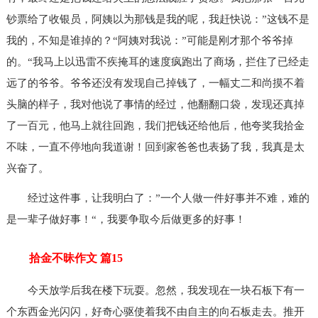
钞票给了收银员，阿姨以为那钱是我的呢，我赶快说：”这钱不是
我的，不知是谁掉的？“阿姨对我说：”可能是刚才那个爷爷掉
的。“我马上以迅雷不疾掩耳的速度疯跑出了商场，拦住了已经走
远了的爷爷。爷爷还没有发现自己掉钱了，一幅丈二和尚摸不着
头脑的样子，我对他说了事情的经过，他翻翻口袋，发现还真掉
了一百元，他马上就往回跑，我们把钱还给他后，他夸奖我拾金
不味，一直不停地向我道谢！回到家爸爸也表扬了我，我真是太
兴奋了。
经过这件事，让我明白了：”一个人做一件好事并不难，难的
是一辈子做好事！“，我要争取今后做更多的好事！
拾金不昧作文 篇15
今天放学后我在楼下玩耍。忽然，我发现在一块石板下有一
个东西金光闪闪，好奇心驱使着我不由自主的向石板走去。推开