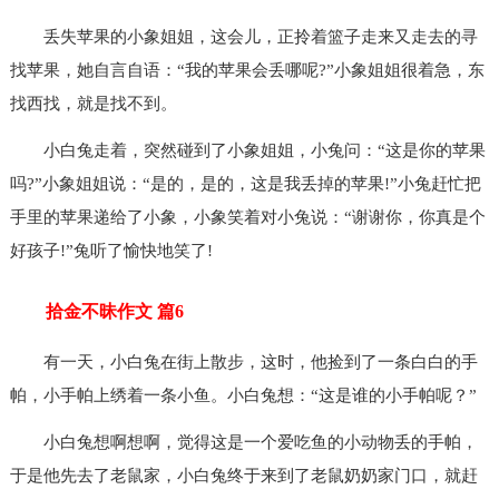
丢失苹果的小象姐姐，这会儿，正拎着篮子走来又走去的寻
找苹果，她自言自语：“我的苹果会丢哪呢?”小象姐姐很着急，东
找西找，就是找不到。
小白兔走着，突然碰到了小象姐姐，小兔问：“这是你的苹果
吗?”小象姐姐说：“是的，是的，这是我丢掉的苹果!”小兔赶忙把
手里的苹果递给了小象，小象笑着对小兔说：“谢谢你，你真是个
好孩子!”兔听了愉快地笑了!
拾金不昧作文 篇6
有一天，小白兔在街上散步，这时，他捡到了一条白白的手
帕，小手帕上绣着一条小鱼。小白兔想：“这是谁的小手帕呢？”
小白兔想啊想啊，觉得这是一个爱吃鱼的小动物丢的手帕，
于是他先去了老鼠家，小白兔终于来到了老鼠奶奶家门口，就赶