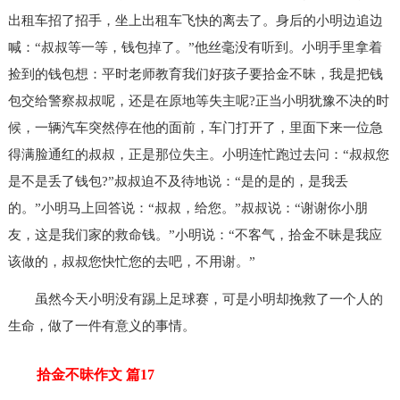
出租车招了招手，坐上出租车飞快的离去了。身后的小明边追边
喊：“叔叔等一等，钱包掉了。”他丝毫没有听到。小明手里拿着
捡到的钱包想：平时老师教育我们好孩子要拾金不昧，我是把钱
包交给警察叔叔呢，还是在原地等失主呢?正当小明犹豫不决的时
候，一辆汽车突然停在他的面前，车门打开了，里面下来一位急
得满脸通红的叔叔，正是那位失主。小明连忙跑过去问：“叔叔您
是不是丢了钱包?”叔叔迫不及待地说：“是的是的，是我丢
的。”小明马上回答说：“叔叔，给您。”叔叔说：“谢谢你小朋
友，这是我们家的救命钱。”小明说：“不客气，拾金不昧是我应
该做的，叔叔您快忙您的去吧，不用谢。”
虽然今天小明没有踢上足球赛，可是小明却挽救了一个人的
生命，做了一件有意义的事情。
拾金不昧作文 篇17