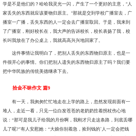
学是不是他们的？哈哈我灵光一闪，产生了一个更好的主意，"人
家丢失的东西就应该要物归原主。"那就是交到学校广播室去，广
播室一广播，丢失东西的人一定会去广播室取回。于是，我来到
了广播室，刚好校长在，我大声的告诉校长，校长表扬了我，校
长叫我放在了办公桌上，我就高高兴兴地回家了。
这件事情让我明白了，把别人丢失的东西物归原主，也是一
件很开心的事情。你们把别人遗失的东西物归原主了吗？我们要
把中华民族的传统美德继承下去。
拾金不昧作文 篇9
有一天，我匆匆忙忙地走在上学的路上，忽然发现前面有一
堆人，走近一看，只见一位白发苍苍的老奶奶拄着拐杖伤心地
说：“那可是我儿子给我的月份啊，我刚才只走这条路，到底丢哪
儿了呢?”有人安慰她：“大娘你别着急，捡到钱的`人一定会把钱