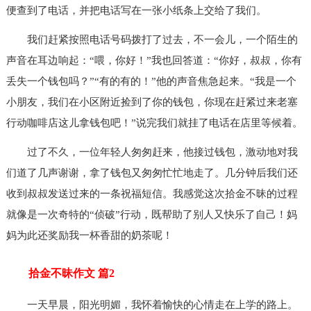
便查到了电话，并把电话写在一张小纸条上交给了我们。
我们赶紧按照电话号码拨打了过去，不一会儿，一个陌生的
声音在耳边响起：“喂，你好！”我也回答道：“你好，叔叔，你有
丢失一个钱包吗？”“有的有的！”他的声音焦急起来。“我是一个
小朋友，我们在小区附近捡到了你的钱包，你现在赶紧过来老塞
行动咖啡店这儿拿钱包吧！”说完我们就挂了电话在店里等候着。
过了不久，一位年轻人匆匆赶来，他接过钱包，激动地对我
们道了几声谢谢，拿了钱包又匆匆忙忙地走了。几分钟后我们还
收到叔叔发送过来的一条祝福短信。我感觉这次拾金不昧的过程
就像是一次奇特的“侦破”行动，既帮助了别人又快乐了自己！妈
妈为此还奖励我一杯香甜的奶茶呢！
拾金不昧作文 篇2
一天早晨，阳光明媚，我怀着愉快的心情走在上学的路上。