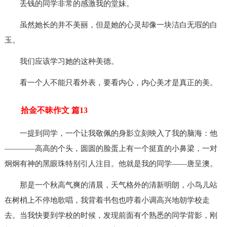
丢钱的同学非常的感激我的堂妹。
虽然她长的并不美丽，但是她的心灵却像一块洁白无瑕的白
玉。
我们应该学习她的这种美德。
看一个人不能只看外表，要看内心，内心美才是真正的美。
拾金不昧作文 篇13
一提到同学，一个让我敬佩的身影立刻映入了我的脑海：他
————高高的个头，圆圆的脸蛋上有一个挺直的小鼻梁，一对
炯炯有神的黑眼珠特别引人注目。他就是我的同学——唐呈澳。
那是一个秋高气爽的清晨，天气格外的清新明朗，小鸟儿站
在树梢上不停地歌唱，我背着书包也哼着小调高兴地朝学校走
去。当我快要到学校的时候，发现前面有个熟悉的同学背影，刚