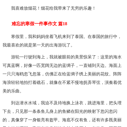
我喜难放烟花！烟花给我带来了无穷的乐趣！
难忘的寒假一件事作文 篇18
寒假里，我和妈妈坐着飞机来到了泰国。在泰国的旅行中，
我最喜欢的就是第一天的出海游玩了。
游轮一行驶到海上，我就被眼前的美景惊呆了：这里的海水
可真蓝啊，好像一匹宽阔无边的蓝绸子，一直铺到天边。海面上
一只只海鸥忽飞忽落，仿佛正在给蓝绸子绣上美丽的花纹。阵阵
海浪轻轻地拍打着礁石，就像在不紧不慢地抚弄琴弦，演奏着优
美的乐曲。
到达潜水水域，我迫不及待地换上泳衣，跳进海里，把头埋
下去，只见那一条条鱼儿身上的鱼鳞在阳光的映射下忽闪忽闪
的，真像穿了一身银亮有盔甲。海底不仅有鱼，还有许多既美丽