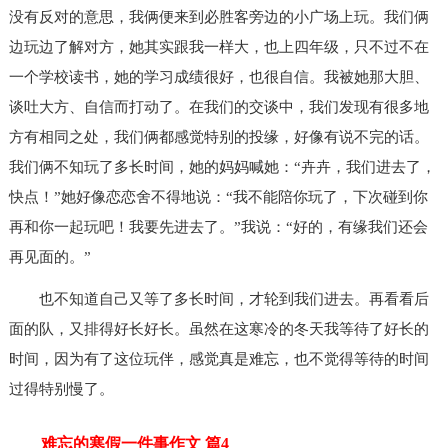
没有反对的意思，我俩便来到必胜客旁边的小广场上玩。我们俩
边玩边了解对方，她其实跟我一样大，也上四年级，只不过不在
一个学校读书，她的学习成绩很好，也很自信。我被她那大胆、
谈吐大方、自信而打动了。在我们的交谈中，我们发现有很多地
方有相同之处，我们俩都感觉特别的投缘，好像有说不完的话。
我们俩不知玩了多长时间，她的妈妈喊她：“卉卉，我们进去了，
快点！”她好像恋恋舍不得地说：“我不能陪你玩了，下次碰到你
再和你一起玩吧！我要先进去了。”我说：“好的，有缘我们还会
再见面的。”
也不知道自己又等了多长时间，才轮到我们进去。再看看后
面的队，又排得好长好长。虽然在这寒冷的冬天我等待了好长的
时间，因为有了这位玩伴，感觉真是难忘，也不觉得等待的时间
过得特别慢了。
难忘的寒假一件事作文 篇4