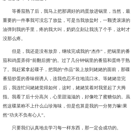
等番茄熟了后，我马上把那调好的鸡蛋放进锅里，当然，最
重要的一件事我可没忘了放盐，可是当我放盐时，一颗烫滚滚的
油弹到我的手里，疼的我大叫，奶奶立刻让我洗了个手，这时才
没那么疼。
但是，我还是没有放弃，继续完成我的“杰作”，把锅里的番
茄和鸡蛋弄得“前翻后拥”的。过了几分钟锅里的番茄和蛋终于熟
了。我赶紧拿起碟子，把我的“作品”装上放到姥姥的面前，那碟
番茄炒蛋的香味很诱人，连我也忍不住地流口水。等姥姥尝完
后，我连忙问姥姥觉得如何，这时，姥姥笑着对我竖起了大拇
指。我看了后十分高兴，心里甜滋滋的，好像吃了蜜糖似的。虽
然这碟菜称不上什么山珍海味，但是也算是我的一分努力嘛!果
然“功夫不负有心人”。
只要我们认真地去学习每一样东西，那一定会成功的。