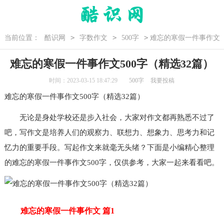
>
>
>
当前位置：
酷识网
字数作文
500字
难忘的寒假一件事作文
500字（精选32篇）
难忘的寒假一件事作文500字（精选32篇）
时间：2023-03-15 18:47:29
500字
我要投稿
难忘的寒假一件事作文500字（精选32篇）
无论是身处学校还是步入社会，大家对作文都再熟悉不过了
吧，写作文是培养人们的观察力、联想力、想象力、思考力和记
忆力的重要手段。写起作文来就毫无头绪？下面是小编精心整理
的难忘的寒假一件事作文500字，仅供参考，大家一起来看看吧。
难忘的寒假一件事作文 篇1