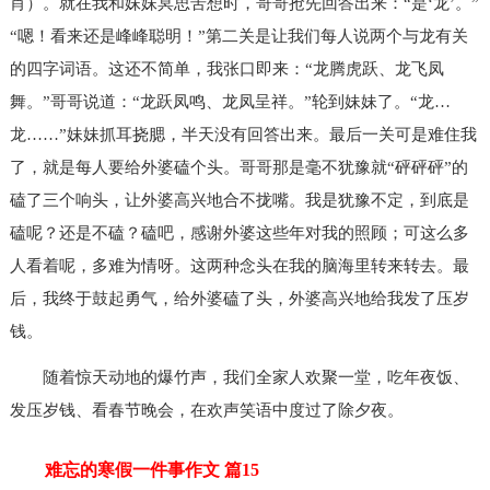
肖）。就在我和妹妹冥思苦想时，哥哥抢先回答出来：“是‘龙’。”
“嗯！看来还是峰峰聪明！”第二关是让我们每人说两个与龙有关
的四字词语。这还不简单，我张口即来：“龙腾虎跃、龙飞凤
舞。”哥哥说道：“龙跃凤鸣、龙凤呈祥。”轮到妹妹了。“龙…
龙……”妹妹抓耳挠腮，半天没有回答出来。最后一关可是难住我
了，就是每人要给外婆磕个头。哥哥那是毫不犹豫就“砰砰砰”的
磕了三个响头，让外婆高兴地合不拢嘴。我是犹豫不定，到底是
磕呢？还是不磕？磕吧，感谢外婆这些年对我的照顾；可这么多
人看着呢，多难为情呀。这两种念头在我的脑海里转来转去。最
后，我终于鼓起勇气，给外婆磕了头，外婆高兴地给我发了压岁
钱。
随着惊天动地的爆竹声，我们全家人欢聚一堂，吃年夜饭、
发压岁钱、看春节晚会，在欢声笑语中度过了除夕夜。
难忘的寒假一件事作文 篇15