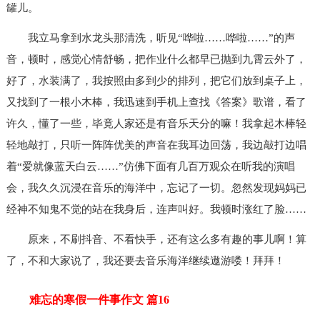
罐儿。
我立马拿到水龙头那清洗，听见“哗啦……哗啦……”的声
音，顿时，感觉心情舒畅，把作业什么都早已抛到九霄云外了，
好了，水装满了，我按照由多到少的排列，把它们放到桌子上，
又找到了一根小木棒，我迅速到手机上查找《答案》歌谱，看了
许久，懂了一些，毕竟人家还是有音乐天分的嘛！我拿起木棒轻
轻地敲打，只听一阵阵优美的声音在我耳边回荡，我边敲打边唱
着“爱就像蓝天白云……”仿佛下面有几百万观众在听我的演唱
会，我久久沉浸在音乐的海洋中，忘记了一切。忽然发现妈妈已
经神不知鬼不觉的站在我身后，连声叫好。我顿时涨红了脸……
原来，不刷抖音、不看快手，还有这么多有趣的事儿啊！算
了，不和大家说了，我还要去音乐海洋继续遨游喽！拜拜！
难忘的寒假一件事作文 篇16