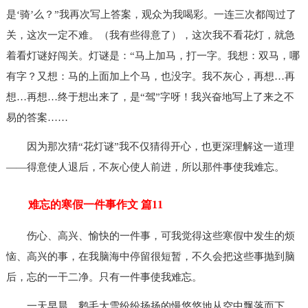
是‘骑’么？”我再次写上答案，观众为我喝彩。一连三次都闯过了
关，这次一定不难。（我有些得意了），这次我不看花灯，就急
着看灯谜好闯关。灯谜是：“马上加马，打一字。我想：双马，哪
有字？又想：马的上面加上个马，也没字。我不灰心，再想…再
想…再想…终于想出来了，是“驾”字呀！我兴奋地写上了来之不
易的答案……
因为那次猜“花灯谜”我不仅猜得开心，也更深理解这一道理
――得意使人退后，不灰心使人前进，所以那件事使我难忘。
难忘的寒假一件事作文 篇11
伤心、高兴、愉快的一件事，可我觉得这些寒假中发生的烦
恼、高兴的事，在我脑海中停留很短暂，不久会把这些事抛到脑
后，忘的一干二净。只有一件事使我难忘。
一天早晨，鹅毛大雪纷纷扬扬的慢悠悠地从空中飘落而下。