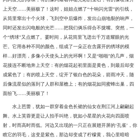
上天空……美丽极了！这时，姐姐点燃了“十响闪光雷”的引线，
从筒里窜出十个火球，飞到空中后爆炸，发出山崩地裂的响声，
同时还发出闪电般的光芒……把我们俩乐得合不拢嘴。突然，一
个“绣球”又点燃了。霎时间，从花筒里飞迸出千万道耀眼的光
芒。它用各种不同的颜色，组成了一朵正在含露开的绣球的模
样…好漂亮，多像小天使头上的光环啊！又是“啪啪”的几声，烟
花接连不断地奔上天空：有的烟花起初里面是黄色，到最后却变
成紫色了；有的喷上天空，绽开了银白色的花朵，箭雨冲天，随
后像流星似的落到了人群和屋檐上；有的烟花如同蜜蜂出巢，四
面纷飞……美丽极了！
水上芭蕾，犹如一群穿着金色长裙的仙女在荆江河上翩翩起
舞。水上芙蓉更是让人拍手叫绝，犹如小星星的火花向四面喷
射，时而高时而低。河边又出现的一只正在展翅开屏的‘孔雀’，你
瞧它的羽毛，这变是紫色，那边却变成了柠檬黄，我心里暗暗