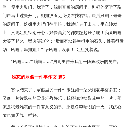
当，便用力敲门。我听了，躲到哥哥的房间里。刚好外婆听了敲
门声马上过去开门。姐姐没看见我便左找右找，最后只剩下哥哥
的房间了。姐姐用力把门往里推，我趁机走了出去，坐在沙发
上，只见姐姐特别开心，好像高兴的都要蹦起来了呢！我又哈哈
大笑了起来，我边笑边说：“后面有块很重很重的石头，推着很费
劲，哈哈，笨姐姐！”“哈哈哈，没事！”姐姐笑着说。
“哈哈……”“嘻嘻……”房间里传来我们一阵阵欢乐的笑声。
难忘的寒假一件事作文 篇5
寒假结束了，寒假里的一件件事犹如一朵朵烟花丰富多彩；
又像一片片飘落的雪花轻盈快乐，我仔细地拾取其中的一片，那
就是我最难忘的一件有意义的事。那是冬季晴朗的一天，我的心
情也如天气一样好。