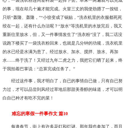
心，一袋洗衣粉连同塑料袋一起掉下去。本来一两遍就可以完成
的事，现在却几十遍才能完成。火冒三丈的我使劲摁了一按钮，
只听“轰隆、轰隆，”“小饺变成了锅贴，”洗衣机里的衣服都死死
绞在一起，还有什么办法呢？“放水”等洗机里的水放完后，我又
重新往里放水，但，又一件事情发生了“洗衣粉”没了，我二话没
说跑下楼买了一袋洗衣粉回来，也就是几分钟的功规，洗衣机里
的水已经是水满为患了。经过放水、加水、搅拌、放水、再加
水……终于洗了！又经过九年二虎之力，我把它们晒了起来，终
于我拍着巴掌说：“总算完成任务了。”
经过这件事，我才明白了，自已的事情自已做，只有自已努
力过，才可以品尝到风经过草地后那甜美香醇的味道，才可以明
白自已种才有吃不完的菜！
难忘的寒假一件事作文 篇10
每逢春节，街上有许多花灯和灯谜。那年我也参加了，而且